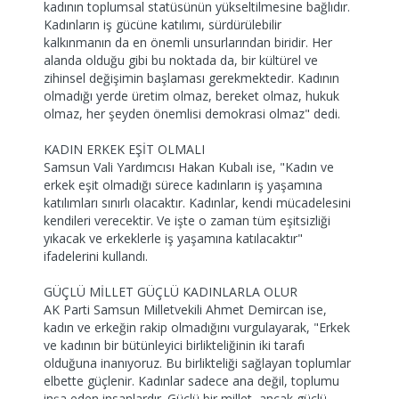
kadının toplumsal statüsünün yükseltilmesine bağlıdır.
Kadınların iş gücüne katılımı, sürdürülebilir
kalkınmanın da en önemli unsurlarından biridir. Her
alanda olduğu gibi bu noktada da, bir kültürel ve
zihinsel değişimin başlaması gerekmektedir. Kadının
olmadığı yerde üretim olmaz, bereket olmaz, hukuk
olmaz, her şeyden önemlisi demokrasi olmaz" dedi.
KADIN ERKEK EŞİT OLMALI
Samsun Vali Yardımcısı Hakan Kubalı ise, "Kadın ve
erkek eşit olmadığı sürece kadınların iş yaşamına
katılımları sınırlı olacaktır. Kadınlar, kendi mücadelesini
kendileri verecektir. Ve işte o zaman tüm eşitsizliği
yıkacak ve erkeklerle iş yaşamına katılacaktır"
ifadelerini kullandı.
GÜÇLÜ MİLLET GÜÇLÜ KADINLARLA OLUR
AK Parti Samsun Milletvekili Ahmet Demircan ise,
kadın ve erkeğin rakip olmadığını vurgulayarak, "Erkek
ve kadının bir bütünleyici birlikteliğinin iki tarafı
olduğuna inanıyoruz. Bu birlikteliği sağlayan toplumlar
elbette güçlenir. Kadınlar sadece ana değil, toplumu
inşa eden insanlardır. Güçlü bir millet, ancak güçlü