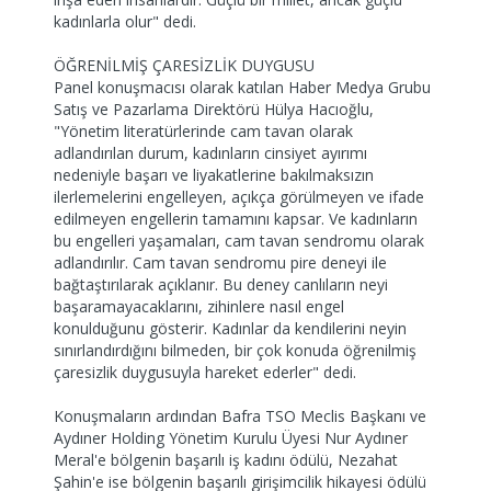
kadınlarla olur" dedi.
ÖĞRENİLMİŞ ÇARESİZLİK DUYGUSU
Panel konuşmacısı olarak katılan Haber Medya Grubu
Satış ve Pazarlama Direktörü Hülya Hacıoğlu,
"Yönetim literatürlerinde cam tavan olarak
adlandırılan durum, kadınların cinsiyet ayırımı
nedeniyle başarı ve liyakatlerine bakılmaksızın
ilerlemelerini engelleyen, açıkça görülmeyen ve ifade
edilmeyen engellerin tamamını kapsar. Ve kadınların
bu engelleri yaşamaları, cam tavan sendromu olarak
adlandırılır. Cam tavan sendromu pire deneyi ile
bağtaştırılarak açıklanır. Bu deney canlıların neyi
başaramayacaklarını, zihinlere nasıl engel
konulduğunu gösterir. Kadınlar da kendilerini neyin
sınırlandırdığını bilmeden, bir çok konuda öğrenilmiş
çaresizlik duygusuyla hareket ederler" dedi.
Konuşmaların ardından Bafra TSO Meclis Başkanı ve
Aydıner Holding Yönetim Kurulu Üyesi Nur Aydıner
Meral'e bölgenin başarılı iş kadını ödülü, Nezahat
Şahin'e ise bölgenin başarılı girişimcilik hikayesi ödülü