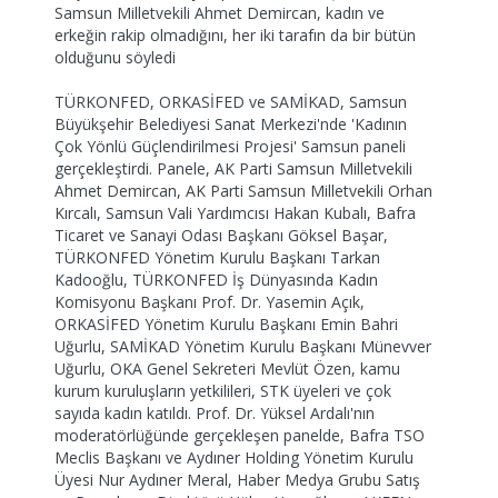
Samsun Milletvekili Ahmet Demircan, kadın ve
erkeğin rakip olmadığını, her iki tarafın da bir bütün
olduğunu söyledi
TÜRKONFED, ORKASİFED ve SAMİKAD, Samsun
Büyükşehir Belediyesi Sanat Merkezi'nde 'Kadının
Çok Yönlü Güçlendirilmesi Projesi' Samsun paneli
gerçekleştirdi. Panele, AK Parti Samsun Milletvekili
Ahmet Demircan, AK Parti Samsun Milletvekili Orhan
Kırcalı, Samsun Vali Yardımcısı Hakan Kubalı, Bafra
Ticaret ve Sanayi Odası Başkanı Göksel Başar,
TÜRKONFED Yönetim Kurulu Başkanı Tarkan
Kadooğlu, TÜRKONFED İş Dünyasında Kadın
Komisyonu Başkanı Prof. Dr. Yasemin Açık,
ORKASİFED Yönetim Kurulu Başkanı Emin Bahri
Uğurlu, SAMİKAD Yönetim Kurulu Başkanı Münevver
Uğurlu, OKA Genel Sekreteri Mevlüt Özen, kamu
kurum kuruluşların yetkilileri, STK üyeleri ve çok
sayıda kadın katıldı. Prof. Dr. Yüksel Ardalı'nın
moderatörlüğünde gerçekleşen panelde, Bafra TSO
Meclis Başkanı ve Aydıner Holding Yönetim Kurulu
Üyesi Nur Aydıner Meral, Haber Medya Grubu Satış