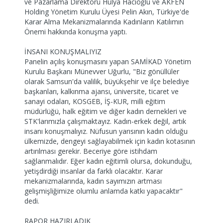
ve Pazarlama Direktörü Hülya Hacıoğlu ve AKFEN
Holding Yönetim Kurulu Üyesi Pelin Akın, Türkiye'de
Karar Alma Mekanizmalarında Kadınların Katılımın
Önemi hakkında konuşma yaptı.
İNSANI KONUŞMALIYIZ
Panelin açılış konuşmasını yapan SAMİKAD Yönetim
Kurulu Başkanı Münevver Uğurlu, "Biz gönüllüler
olarak Samsun'da valilik, büyükşehir ve ilçe belediye
başkanları, kalkınma ajansı, üniversite, ticaret ve
sanayi odaları, KOSGEB, İŞ-KUR, milli eğitim
müdürlüğü, halk eğitim ve diğer kadın dernekleri ve
STK'larımızla çalışmaktayız. Kadın-erkek değil, artık
insanı konuşmalıyız. Nüfusun yarısının kadın olduğu
ülkemizde, dengeyi sağlayabilmek için kadın kotasının
artırılması gerekir. Beceriye göre istihdam
sağlanmalıdır. Eğer kadın eğitimli olursa, dokunduğu,
yetişdirdiği insanlar da farklı olacaktır. Karar
mekanizmalarında, kadın sayımızın artması
gelişmişliğimize olumlu anlamda katkı yapacaktır"
dedi.
RAPOR HAZIRLADIK