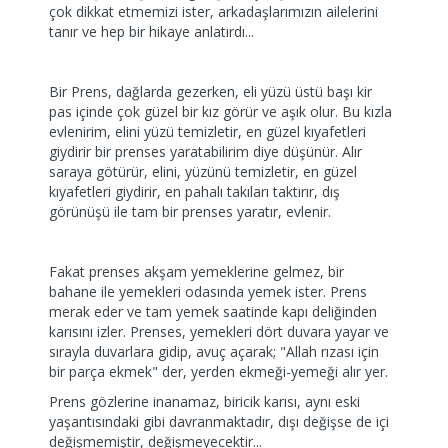
çok dikkat etmemizi ister, arkadaşlarımızın ailelerini
tanır ve hep bir hikaye anlatırdı...
Bir Prens, dağlarda gezerken, eli yüzü üstü başı kir
pas içinde çok güzel bir kız görür ve aşık olur. Bu kızla
evlenirim, elini yüzü temizletir, en güzel kıyafetleri
giydirir bir prenses yaratabilirim diye düşünür. Alır
saraya götürür, elini, yüzünü temizletir, en güzel
kıyafetleri giydirir, en pahalı takıları taktırır, dış
görünüşü ile tam bir prenses yaratır, evlenir.
Fakat prenses akşam yemeklerine gelmez, bir
bahane ile yemekleri odasında yemek ister. Prens
merak eder ve tam yemek saatinde kapı deliğinden
karısını izler. Prenses, yemekleri dört duvara yayar ve
sırayla duvarlara gidip, avuç açarak; "Allah rızası için
bir parça ekmek" der, yerden ekmeği-yemeği alır yer.
Prens gözlerine inanamaz, biricik karısı, aynı eski
yaşantısındaki gibi davranmaktadır, dışı değişse de içi
değişmemiştir, değişmeyecektir...